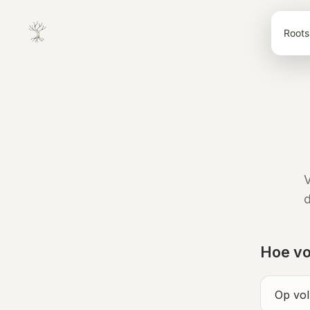
Roots 
V
d
Hoe voe
Op voll