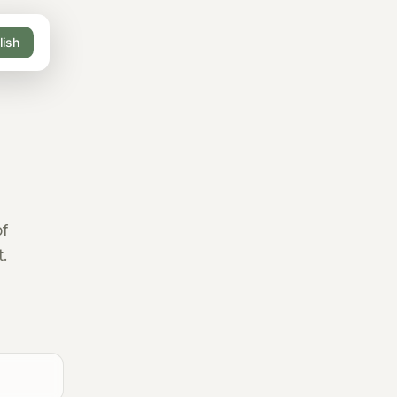
lish
of
t.