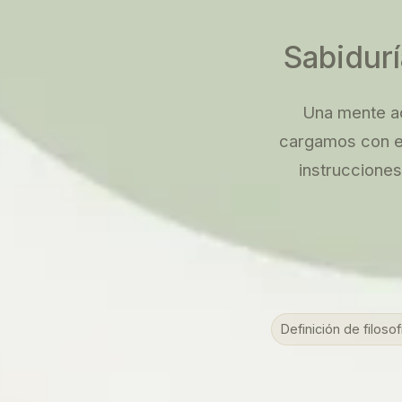
Sabidurí
Una mente ac
cargamos con e
instrucciones
Definición de filosof