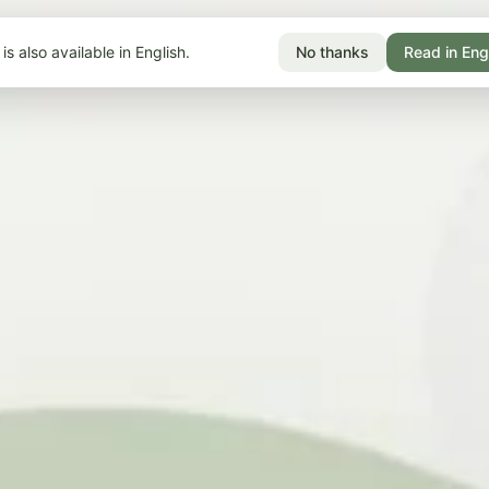
is also available in English.
No thanks
Read in Eng